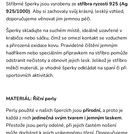
Stříbrné šperky jsou vyrobeny ze
stříbra ryzosti 925 (Ag
925/1000)
. Aby si zachovaly svůj krásný, lesklý vzhled,
doporučujeme věnovat jim jemnou péči.
Šperky skladujte na suchém místě, ideálně uzavřené v
krabičce nebo sáčku, čímž se omezí kontakt se vzduchem
a přirozená oxidace kovu. Pravidelné čištění jemným
hadříkem nebo speciálním přípravkem na stříbro pomůže
odstranit nečistoty a obnovit jejich lesk. Jelikož je stříbro
měkčí materiál, je vhodné šperky odkládat na spaní či při
sportovních aktivitách.
MATERIÁL: Říční perly
Perly použité v našich špercích jsou
přírodní,
a proto je
každá z nich
jedinečná svým tvarem i jemným leskem
.
Přestože jsou perly odolné, při jejich častém nošení
může docházet k jejich vzájemnému tření. Doporučujeme