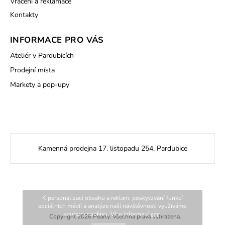
Vrácení a reklamace
Kontakty
INFORMACE PRO VÁS
Ateliér v Pardubicích
Prodejní místa
Markety a pop-upy
Kamenná prodejna 17. listopadu 254, Pardubice
K personalizaci obsahu a reklam, poskytování funkcí
sociálních médií a analýze naší návštěvnosti využíváme
soubory cookies. Více informací
zde
.
Copyright 2026
Pearly
. Všechna práva vyhrazena.