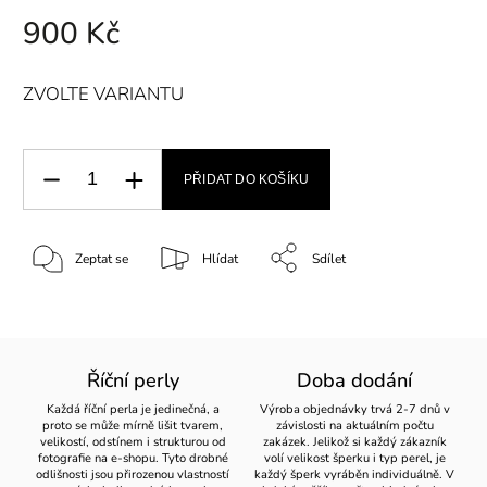
900 Kč
ZVOLTE VARIANTU
PŘIDAT DO KOŠÍKU
Zeptat se
Hlídat
Sdílet
Říční perly
Doba dodání
Každá říční perla je jedinečná, a
Výroba objednávky trvá 2-7 dnů v
proto se může mírně lišit tvarem,
závislosti na aktuálním počtu
velikostí, odstínem i strukturou od
zakázek. Jelikož si každý zákazník
fotografie na e-shopu. Tyto drobné
volí velikost šperku i typ perel, je
odlišnosti jsou přirozenou vlastností
každý šperk vyráběn individuálně. V