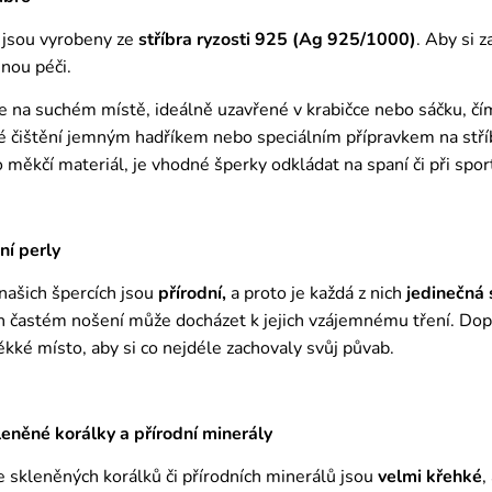
 jsou vyrobeny ze
stříbra ryzosti 925 (Ag 925/1000)
. Aby si 
nou péči.
e na suchém místě, ideálně uzavřené v krabičce nebo sáčku, č
é čištění jemným hadříkem nebo speciálním přípravkem na stříbr
ro měkčí materiál, je vhodné šperky odkládat na spaní či při spor
ní perly
 našich špercích jsou
přírodní,
a proto je každá z nich
jedinečná
ich častém nošení může docházet k jejich vzájemnému tření. Do
ěkké místo, aby si co nejdéle zachovaly svůj půvab.
něné korálky a přírodní minerály
 skleněných korálků či přírodních minerálů jsou
velmi křehké
,