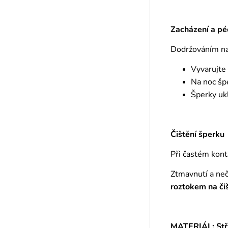
Zacházení a pé
Dodržováním naš
Vyvarujte
Na noc šp
Šperky ukl
Čištění šperku
Při častém kont
Ztmavnutí a ne
roztokem
na či
MATERIÁL: Stř