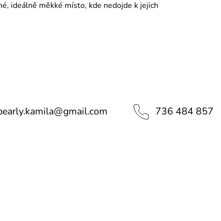
é, ideálně měkké místo, kde nedojde k jejich
pearly.kamila
@
gmail.com
736 484 857