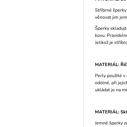
Stříbrné šperky
věnovat jim jem
Šperky skladujt
kovu. Pravideln
Jelikož je stříb
MATERIÁL: Říč
Perly použité v
odolné, při jej
ukládat je na m
MATERIÁL: Skle
Jemné šperky ze