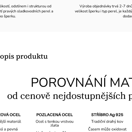
likostí, odstínem i strukturou od
Výroba objednávky trvá 2-7 dnů v
stí pravých sladkovodních perel a
velikost šperku i typ perel, je ka
ho šperku.
dodac
popis produktu