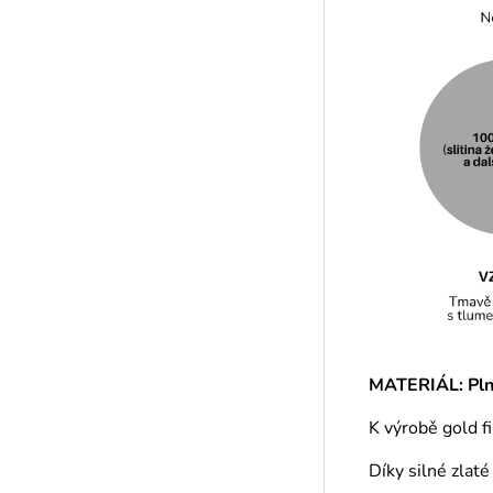
MATERIÁL: Plně
K výrobě gold f
Díky silné zlat