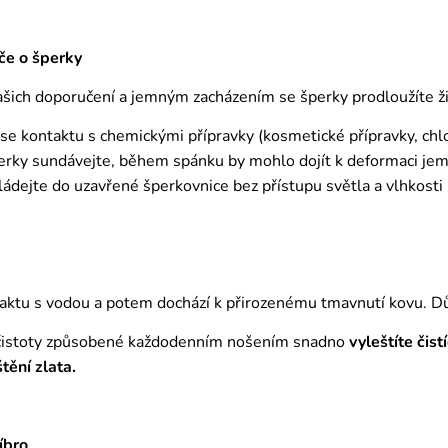
če o šperky
ich doporučení a jemným zacházením se šperky prodloužíte živ
 se kontaktu s chemickými přípravky (kosmetické přípravky, chl
erky sundávejte, během spánku by mohlo dojít k deformaci j
ádejte do uzavřené šperkovnice bez přístupu světla a vlhkosti
aktu s vodou a potem dochází k přirozenému tmavnutí kovu. D
čistoty způsobené každodenním nošením snadno
vyleštíte čis
štění zlata.
íbro