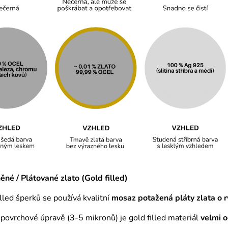
né / Plátované zlato (Gold filled)
illed šperků se používá kvalitní
mosaz
potažená pláty zlata o r
é povrchové úpravě (3-5 mikronů) je gold filled materiál
velmi 