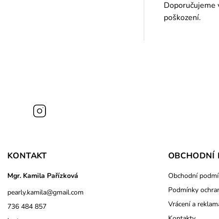
Doporučujeme vy
poškození.
Instagram
KONTAKT
OBCHODNÍ 
Mgr. Kamila Pařízková
Obchodní podmí
Podmínky ochran
pearly.kamila
@
gmail.com
Vrácení a reklam
736 484 857
Kontakty