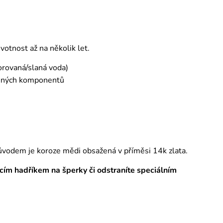
otnost až na několik let.
orovaná/slaná voda)
emných komponentů
ůvodem je koroze mědi obsažená v příměsi 14k zlata.
tícím hadříkem na šperky či odstraníte speciálním