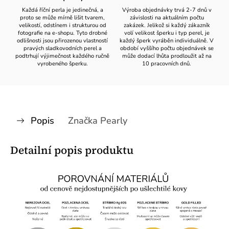
Každá říční perla je jedinečná, a
Výroba objednávky trvá 2-7 dnů v
proto se může mírně lišit tvarem,
závislosti na aktuálním počtu
velikostí, odstínem i strukturou od
zakázek. Jelikož si každý zákazník
fotografie na e-shopu. Tyto drobné
volí velikost šperku i typ perel, je
odlišnosti jsou přirozenou vlastností
každý šperk vyráběn individuálně. V
pravých sladkovodních perel a
období vyššího počtu objednávek se
podtrhují výjimečnost každého ručně
může dodací lhůta prodloužit až na
vyrobeného šperku.
10 pracovních dnů.
Popis
Značka
Pearly
Detailní popis produktu