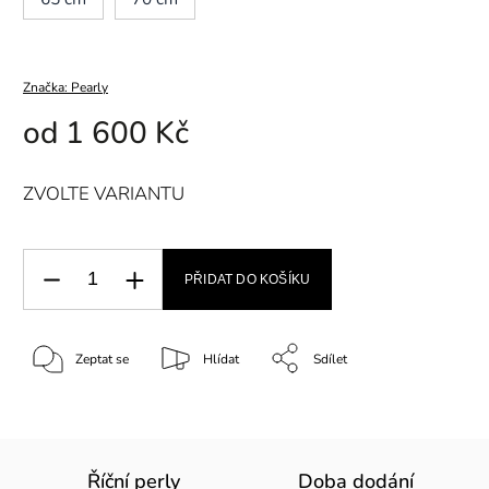
Značka:
Pearly
od
1 600 Kč
ZVOLTE VARIANTU
PŘIDAT DO KOŠÍKU
Zeptat se
Hlídat
Sdílet
Říční perly
Doba dodání