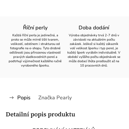
Říční perly
Doba dodání
Každá říční perla je jedinečná, a
Výroba objednávky trvá 2-7 dnů v
proto se může mírně lišit tvarem,
závislosti na aktuálním počtu
velikostí, odstínem i strukturou od
zakázek. Jelikož si každý zákazník
fotografie na e-shopu. Tyto drobné
volí velikost šperku i typ perel, je
odlišnosti jsou přirozenou vlastností
každý šperk vyráběn individuálně. V
pravých sladkovodních perel a
období vyššího počtu objednávek se
podtrhují výjimečnost každého ručně
může dodací lhůta prodloužit až na
vyrobeného šperku.
10 pracovních dnů.
Popis
Značka
Pearly
Detailní popis produktu