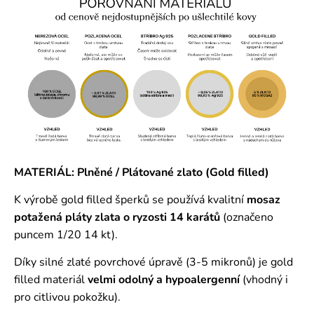
MATERIÁL: Plněné / Plátované zlato (Gold filled)
K výrobě gold filled šperků se používá kvalitní
mosaz
potažená pláty zlata o ryzosti 14 karátů
(označeno
puncem 1/20 14 kt).
Díky silné zlaté povrchové úpravě (3-5 mikronů) je gold
filled materiál
velmi odolný a hypoalergenní
(vhodný i
pro citlivou pokožku).