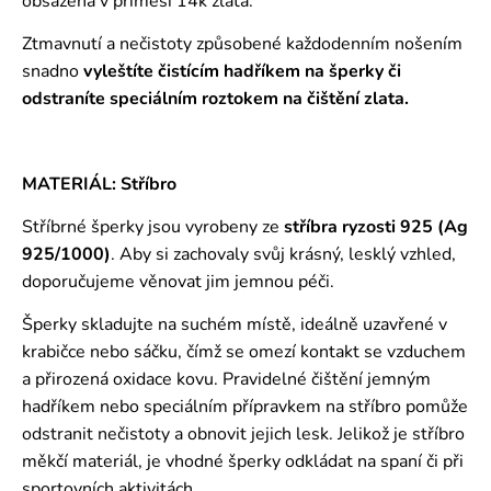
obsažená v příměsi 14k zlata.
Ztmavnutí a nečistoty způsobené každodenním nošením
snadno
vyleštíte čistícím hadříkem na šperky či
odstraníte speciálním roztokem
na čištění zlata.
MATERIÁL: Stříbro
Stříbrné šperky jsou vyrobeny ze
stříbra ryzosti 925 (Ag
925/1000)
. Aby si zachovaly svůj krásný, lesklý vzhled,
doporučujeme věnovat jim jemnou péči.
Šperky skladujte na suchém místě, ideálně uzavřené v
krabičce nebo sáčku, čímž se omezí kontakt se vzduchem
a přirozená oxidace kovu. Pravidelné čištění jemným
hadříkem nebo speciálním přípravkem na stříbro pomůže
odstranit nečistoty a obnovit jejich lesk. Jelikož je stříbro
měkčí materiál, je vhodné šperky odkládat na spaní či při
sportovních aktivitách.