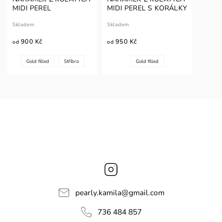
MIDI PEREL
MIDI PEREL S KORÁLKY
Skladem
Skladem
900 Kč
950 Kč
od
od
Gold filled
Stříbro
Gold filled
Instagram
pearly.kamila
@
gmail.com
736 484 857