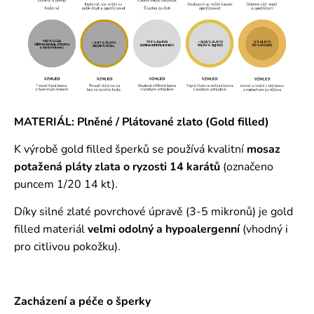
MATERIÁL: Plněné / Plátované zlato (Gold filled)
K výrobě gold filled šperků se používá kvalitní
mosaz
potažená pláty zlata o ryzosti 14 karátů
(označeno
puncem 1/20 14 kt).
Díky silné zlaté povrchové úpravě (3-5 mikronů) je gold
filled materiál
velmi odolný a hypoalergenní
(vhodný i
pro citlivou pokožku).
Zacházení a péče o šperky