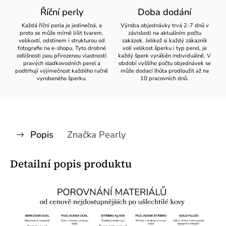
Říční perly
Doba dodání
Každá říční perla je jedinečná, a
Výroba objednávky trvá 2-7 dnů v
proto se může mírně lišit tvarem,
závislosti na aktuálním počtu
velikostí, odstínem i strukturou od
zakázek. Jelikož si každý zákazník
fotografie na e-shopu. Tyto drobné
volí velikost šperku i typ perel, je
odlišnosti jsou přirozenou vlastností
každý šperk vyráběn individuálně. V
pravých sladkovodních perel a
období vyššího počtu objednávek se
podtrhují výjimečnost každého ručně
může dodací lhůta prodloužit až na
vyrobeného šperku.
10 pracovních dnů.
Popis
Značka
Pearly
Detailní popis produktu