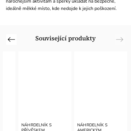
náročnějším aktivitám a šperky ukládat na bezpečné,
ideálně měkké místo, kde nedojde k jejich poškození.
Související produkty
Previous
Next
NÁHRDELNÍK S
NÁHRDELNÍK S
PŘÍVĚSKEM
AMERICKÝM