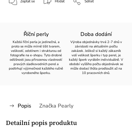
Zeptat se
Hlídat
Sdílet
Říční perly
Doba dodání
Každá říční perla je jedinečná, a
Výroba objednávky trvá 2-7 dnů v
proto se může mírně lišit tvarem,
závislosti na aktuálním počtu
velikostí, odstínem i strukturou od
zakázek. Jelikož si každý zákazník
fotografie na e-shopu. Tyto drobné
volí velikost šperku i typ perel, je
odlišnosti jsou přirozenou vlastností
každý šperk vyráběn individuálně. V
pravých sladkovodních perel a
období vyššího počtu objednávek se
podtrhují výjimečnost každého ručně
může dodací lhůta prodloužit až na
vyrobeného šperku.
10 pracovních dnů.
Popis
Značka
Pearly
Detailní popis produktu