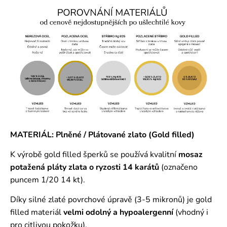
MATERIÁL: Plněné / Plátované zlato (Gold filled)
K výrobě gold filled šperků se používá kvalitní
mosaz
potažená pláty zlata o ryzosti 14 karátů
(označeno
puncem 1/20 14 kt).
Díky silné zlaté povrchové úpravě (3-5 mikronů) je gold
filled materiál
velmi odolný a hypoalergenní
(vhodný i
pro citlivou pokožku).