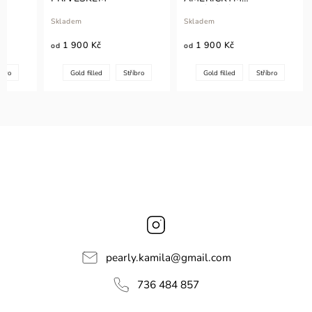
ZAPÍNÁNÍM
Skladem
Skladem
1 900 Kč
1 900 Kč
od
od
íbro
Gold filled
Stříbro
Gold filled
Stříbro
Instagram
pearly.kamila
@
gmail.com
736 484 857