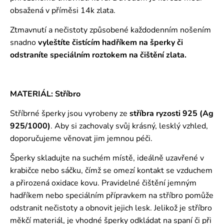
obsažená v příměsi 14k zlata.
Ztmavnutí a nečistoty způsobené každodenním nošením
snadno
vyleštíte čistícím hadříkem na šperky či
odstraníte speciálním roztokem
na čištění zlata.
MATERIÁL: Stříbro
Stříbrné šperky jsou vyrobeny ze
stříbra ryzosti 925 (Ag
925/1000)
. Aby si zachovaly svůj krásný, lesklý vzhled,
doporučujeme věnovat jim jemnou péči.
Šperky skladujte na suchém místě, ideálně uzavřené v
krabičce nebo sáčku, čímž se omezí kontakt se vzduchem
a přirozená oxidace kovu. Pravidelné čištění jemným
hadříkem nebo speciálním přípravkem na stříbro pomůže
odstranit nečistoty a obnovit jejich lesk. Jelikož je stříbro
měkčí materiál, je vhodné šperky odkládat na spaní či při