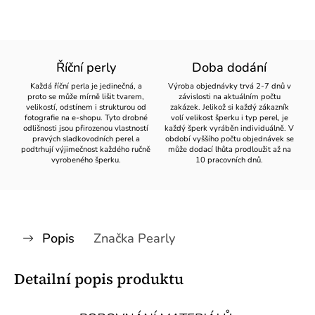
Říční perly
Doba dodání
Každá říční perla je jedinečná, a
Výroba objednávky trvá 2-7 dnů v
proto se může mírně lišit tvarem,
závislosti na aktuálním počtu
velikostí, odstínem i strukturou od
zakázek. Jelikož si každý zákazník
fotografie na e-shopu. Tyto drobné
volí velikost šperku i typ perel, je
odlišnosti jsou přirozenou vlastností
každý šperk vyráběn individuálně. V
pravých sladkovodních perel a
období vyššího počtu objednávek se
podtrhují výjimečnost každého ručně
může dodací lhůta prodloužit až na
vyrobeného šperku.
10 pracovních dnů.
Popis
Značka
Pearly
Detailní popis produktu