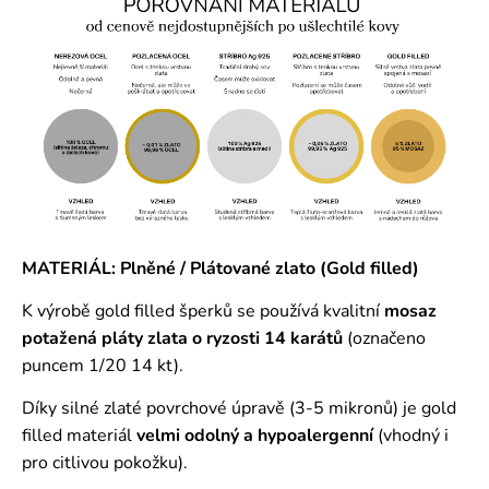
MATERIÁL: Plněné / Plátované zlato (Gold filled)
K výrobě gold filled šperků se používá kvalitní
mosaz
potažená pláty zlata o ryzosti 14 karátů
(označeno
puncem 1/20 14 kt).
Díky silné zlaté povrchové úpravě (3-5 mikronů) je gold
filled materiál
velmi odolný a hypoalergenní
(vhodný i
pro citlivou pokožku).