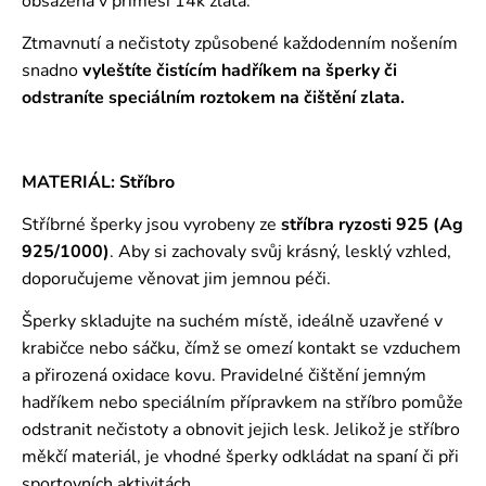
obsažená v příměsi 14k zlata.
Ztmavnutí a nečistoty způsobené každodenním nošením
snadno
vyleštíte čistícím hadříkem na šperky či
odstraníte speciálním roztokem
na čištění zlata.
MATERIÁL: Stříbro
Stříbrné šperky jsou vyrobeny ze
stříbra ryzosti 925 (Ag
925/1000)
. Aby si zachovaly svůj krásný, lesklý vzhled,
doporučujeme věnovat jim jemnou péči.
Šperky skladujte na suchém místě, ideálně uzavřené v
krabičce nebo sáčku, čímž se omezí kontakt se vzduchem
a přirozená oxidace kovu. Pravidelné čištění jemným
hadříkem nebo speciálním přípravkem na stříbro pomůže
odstranit nečistoty a obnovit jejich lesk. Jelikož je stříbro
měkčí materiál, je vhodné šperky odkládat na spaní či při
sportovních aktivitách.