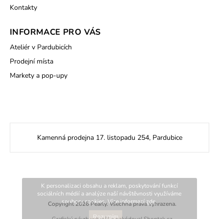
Kontakty
INFORMACE PRO VÁS
Ateliér v Pardubicích
Prodejní místa
Markety a pop-upy
Kamenná prodejna 17. listopadu 254, Pardubice
K personalizaci obsahu a reklam, poskytování funkcí
sociálních médií a analýze naší návštěvnosti využíváme
soubory cookies. Více informací
zde
.
Copyright 2026
Pearly
. Všechna práva vyhrazena.
Rozumím
Grafický návrh vytvořil a nakódoval
Shoptak.cz