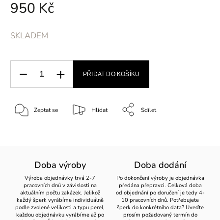
950 Kč
SKLADEM
PŘIDAT DO KOŠÍKU
Zeptat se
Hlídat
Sdílet
Doba výroby
Doba dodání
Výroba objednávky trvá 2-7
Po dokončení výroby je objednávka
pracovních dnů v závislosti na
předána přepravci. Celková doba
aktuálním počtu zakázek. Jelikož
od objednání po doručení je tedy 4-
každý šperk vyrábíme individuálně
10 pracovních dnů. Potřebujete
podle zvolené velikosti a typu perel,
šperk do konkrétního data? Uveďte
každou objednávku vyrábíme až po
prosím požadovaný termín do