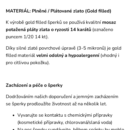
MATERIÁL: Plněné / Plátované zlato (Gold filled)
K výrobě gold filled šperků se používá kvalitní
mosaz
potažená pláty zlata o ryzosti 14 karátů
(označeno
puncem 1/20 14 kt).
Díky silné zlaté povrchové úpravě (3-5 mikronů) je gold
filled materiál
velmi odolný a hypoalergenní
(vhodný i
pro citlivou pokožku).
Zacházení a péče o šperky
Dodržováním našich doporučení a jemným zacházením
se šperky prodloužíte životnost až na několik let.
Vyvarujte se kontaktu s chemickými přípravky
(kosmetické přípravky, chlorovaná/slaná voda)
Na noc šperky sundávejte, během spánku by mohlo