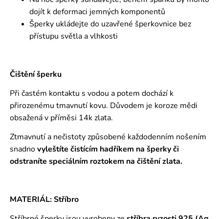
dojít k deformaci jemných komponentů
Šperky ukládejte do uzavřené šperkovnice bez
přístupu světla a vlhkosti
Čištění šperku
Při častém kontaktu s vodou a potem dochází k
přirozenému tmavnutí kovu. Důvodem je koroze mědi
obsažená v příměsi 14k zlata.
Ztmavnutí a nečistoty způsobené každodenním nošením
snadno
vyleštíte čistícím hadříkem na šperky či
odstraníte speciálním roztokem
na čištění zlata.
MATERIÁL: Stříbro
Stříbrné šperky jsou vyrobeny ze
stříbra ryzosti 925 (Ag