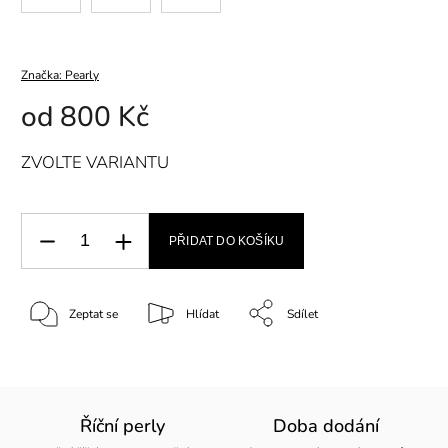
Značka:
Pearly
od
800 Kč
ZVOLTE VARIANTU
PŘIDAT DO KOŠÍKU
Zeptat se
Hlídat
Sdílet
Říční perly
Doba dodání