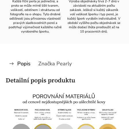
Každá říční perla je jedinečná, a
Výroba objednávky trvá 2-7 dnů v
proto se může mírně lišit tvarem,
závislosti na aktuálním počtu
velikostí, odstínem i strukturou od
zakázek. Jelikož si každý zákazník
fotografie na e-shopu. Tyto drobné
volí velikost šperku i typ perel, je
odlišnosti jsou přirozenou vlastností
každý šperk vyráběn individuálně. V
pravých sladkovodních perel a
období vyššího počtu objednávek se
podtrhují výjimečnost každého ručně
může dodací lhůta prodloužit až na
vyrobeného šperku.
10 pracovních dnů.
Popis
Značka
Pearly
Detailní popis produktu