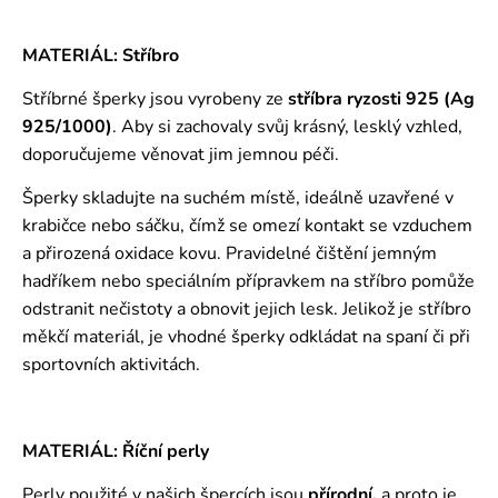
MATERIÁL: Stříbro
Stříbrné šperky jsou vyrobeny ze
stříbra ryzosti 925 (Ag
925/1000)
. Aby si zachovaly svůj krásný, lesklý vzhled,
doporučujeme věnovat jim jemnou péči.
Šperky skladujte na suchém místě, ideálně uzavřené v
krabičce nebo sáčku, čímž se omezí kontakt se vzduchem
a přirozená oxidace kovu. Pravidelné čištění jemným
hadříkem nebo speciálním přípravkem na stříbro pomůže
odstranit nečistoty a obnovit jejich lesk. Jelikož je stříbro
měkčí materiál, je vhodné šperky odkládat na spaní či při
sportovních aktivitách.
MATERIÁL: Říční perly
Perly použité v našich špercích jsou
přírodní,
a proto je