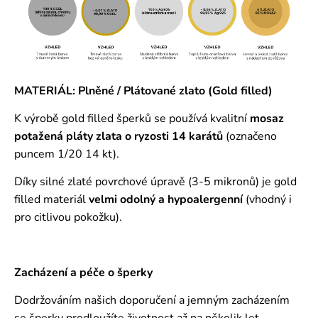
MATERIÁL: Plněné / Plátované zlato (Gold filled)
K výrobě gold filled šperků se používá kvalitní
mosaz
potažená pláty zlata o ryzosti 14 karátů
(označeno
puncem 1/20 14 kt).
Díky silné zlaté povrchové úpravě (3-5 mikronů) je gold
filled materiál
velmi odolný a hypoalergenní
(vhodný i
pro citlivou pokožku).
Zacházení a péče o šperky
Dodržováním našich doporučení a jemným zacházením
se šperky prodloužíte životnost až na několik let.