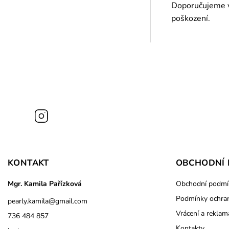
Doporučujeme vy
poškození.
Instagram
KONTAKT
OBCHODNÍ 
Mgr. Kamila Pařízková
Obchodní podmí
Podmínky ochran
pearly.kamila
@
gmail.com
Vrácení a reklam
736 484 857
Kontakty