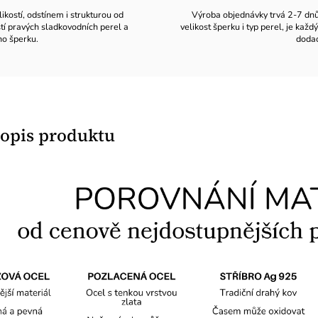
likostí, odstínem i strukturou od
Výroba objednávky trvá 2-7 dnů v
stí pravých sladkovodních perel a
velikost šperku i typ perel, je ka
ho šperku.
dodac
popis produktu