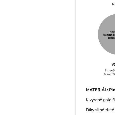
MATERIÁL: Plně
K výrobě gold f
Díky silné zlat