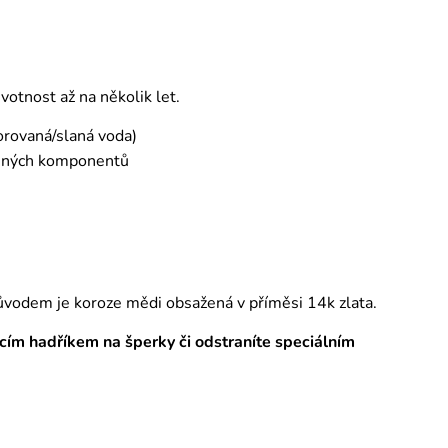
otnost až na několik let.
orovaná/slaná voda)
emných komponentů
ůvodem je koroze mědi obsažená v příměsi 14k zlata.
tícím hadříkem na šperky či odstraníte speciálním