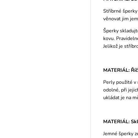
Stříbrné šperky
věnovat jim jem
Šperky skladujt
kovu. Pravideln
Jelikož je stříb
MATERIÁL: Říč
Perly použité v
odolné, při jej
ukládat je na m
MATERIÁL: Skle
Jemné šperky ze