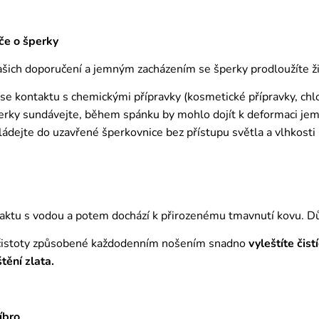
če o šperky
ich doporučení a jemným zacházením se šperky prodloužíte živ
 se kontaktu s chemickými přípravky (kosmetické přípravky, chl
erky sundávejte, během spánku by mohlo dojít k deformaci j
ádejte do uzavřené šperkovnice bez přístupu světla a vlhkosti
aktu s vodou a potem dochází k přirozenému tmavnutí kovu. D
čistoty způsobené každodenním nošením snadno
vyleštíte čis
štění zlata.
íbro