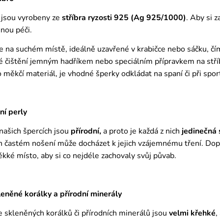
 jsou vyrobeny ze
stříbra ryzosti 925 (Ag 925/1000)
. Aby si 
nou péči.
e na suchém místě, ideálně uzavřené v krabičce nebo sáčku, č
é čištění jemným hadříkem nebo speciálním přípravkem na stříbr
ro měkčí materiál, je vhodné šperky odkládat na spaní či při spor
ní perly
 našich špercích jsou
přírodní,
a proto je každá z nich
jedinečná
ich častém nošení může docházet k jejich vzájemnému tření. Do
ěkké místo, aby si co nejdéle zachovaly svůj půvab.
něné korálky a přírodní minerály
 skleněných korálků či přírodních minerálů jsou
velmi křehké
,