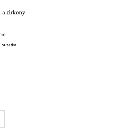
Y
u a zirkony
 mm
á puzetka