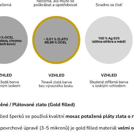
né / Plátované zlato (Gold filled)
illed šperků se používá kvalitní
mosaz
potažená pláty zlata o r
é povrchové úpravě (3-5 mikronů) je gold filled materiál
velmi 