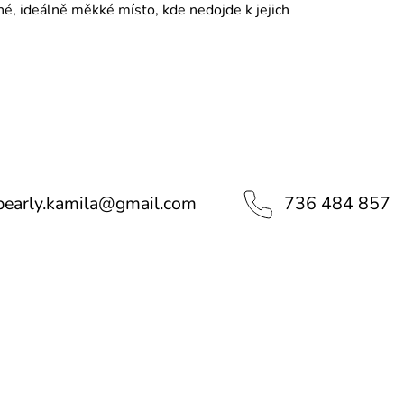
é, ideálně měkké místo, kde nedojde k jejich
pearly.kamila
@
gmail.com
736 484 857