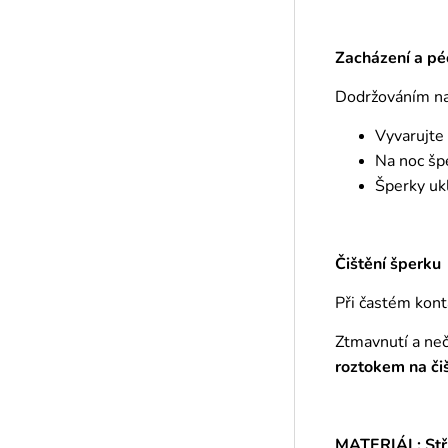
Zacházení a pé
Dodržováním naš
Vyvarujte
Na noc šp
Šperky ukl
Čištění šperku
Při častém kont
Ztmavnutí a ne
roztokem
na či
MATERIÁL: Stř