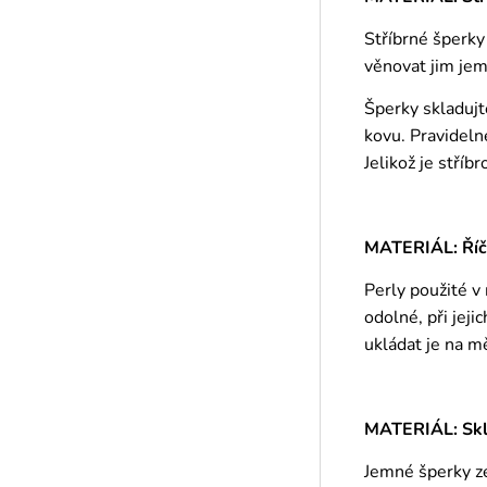
Stříbrné šperky
věnovat jim jem
Šperky skladujt
kovu. Pravideln
Jelikož je stříb
MATERIÁL: Říč
Perly použité v
odolné, při jej
ukládat je na m
MATERIÁL: Skle
Jemné šperky ze