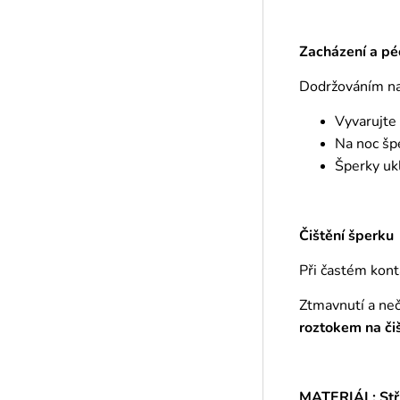
Zacházení a pé
Dodržováním naš
Vyvarujte
Na noc šp
Šperky ukl
Čištění šperku
Při častém kont
Ztmavnutí a ne
roztokem
na či
MATERIÁL: Stř