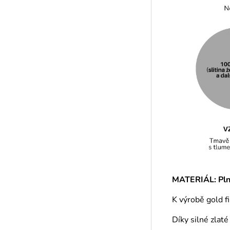
MATERIÁL: Plně
K výrobě gold f
Díky silné zlat