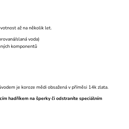
otnost až na několik let.
orovaná/slaná voda)
emných komponentů
ůvodem je koroze mědi obsažená v příměsi 14k zlata.
tícím hadříkem na šperky či odstraníte speciálním