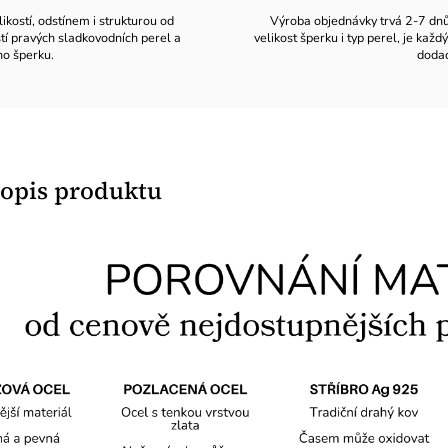
likostí, odstínem i strukturou od
Výroba objednávky trvá 2-7 dnů v
stí pravých sladkovodních perel a
velikost šperku i typ perel, je ka
ho šperku.
dodac
popis produktu