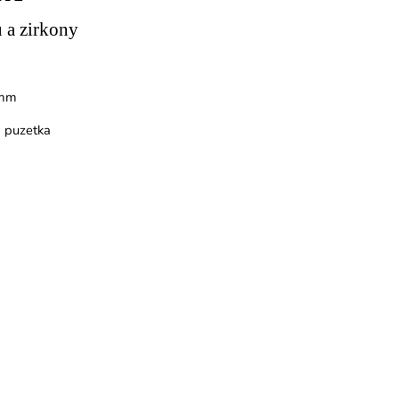
u a zirkony
 mm
á puzetka