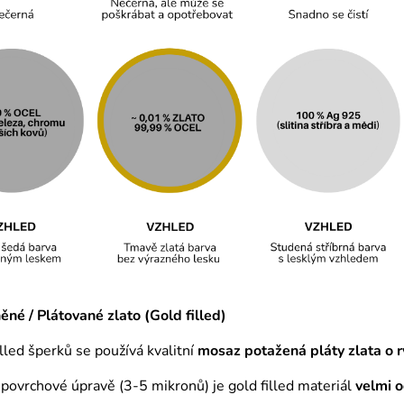
né / Plátované zlato (Gold filled)
illed šperků se používá kvalitní
mosaz
potažená pláty zlata o r
é povrchové úpravě (3-5 mikronů) je gold filled materiál
velmi 