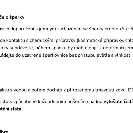
če o šperky
ich doporučení a jemným zacházením se šperky prodloužíte živ
 se kontaktu s chemickými přípravky (kosmetické přípravky, chl
erky sundávejte, během spánku by mohlo dojít k deformaci j
ádejte do uzavřené šperkovnice bez přístupu světla a vlhkosti
aktu s vodou a potem dochází k přirozenému tmavnutí kovu. D
čistoty způsobené každodenním nošením snadno
vyleštíte čis
štění zlata.
íbro