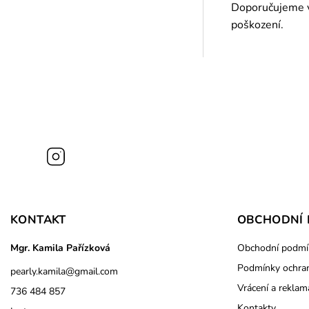
Doporučujeme vy
poškození.
Instagram
KONTAKT
OBCHODNÍ 
Mgr. Kamila Pařízková
Obchodní podmí
Podmínky ochran
pearly.kamila
@
gmail.com
Vrácení a reklam
736 484 857
Kontakty