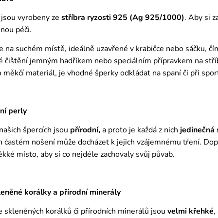
 jsou vyrobeny ze
stříbra ryzosti 925 (Ag 925/1000)
. Aby si 
nou péči.
e na suchém místě, ideálně uzavřené v krabičce nebo sáčku, č
é čištění jemným hadříkem nebo speciálním přípravkem na stříbr
ro měkčí materiál, je vhodné šperky odkládat na spaní či při spor
ní perly
 našich špercích jsou
přírodní,
a proto je každá z nich
jedinečná
ich častém nošení může docházet k jejich vzájemnému tření. Do
ěkké místo, aby si co nejdéle zachovaly svůj půvab.
něné korálky a přírodní minerály
 skleněných korálků či přírodních minerálů jsou
velmi křehké
,