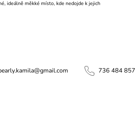
é, ideálně měkké místo, kde nedojde k jejich
pearly.kamila
@
gmail.com
736 484 857