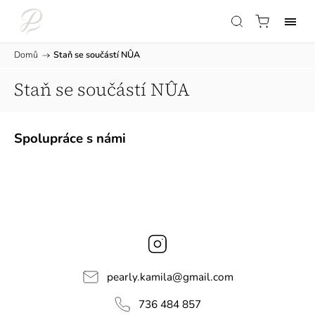
Domů
/
Staň se součástí NÛA
Staň se součástí NÛA
Spolupráce s námi
Instagram
pearly.kamila
@
gmail.com
736 484 857